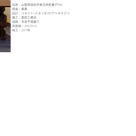
住所：山梨県笛吹市春日井町桑戸296
用途：庫裏
設計：コネクト+スタジオ201アーキテクツ
施工：黒部工務店
規模：木造平屋建て
床面積：232.07m2
竣工：2017年