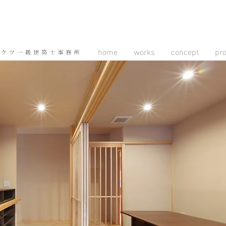
home
works
concept
pr