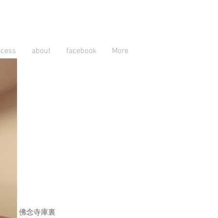
ocess
about
facebook
More
​佛念寺庫裏