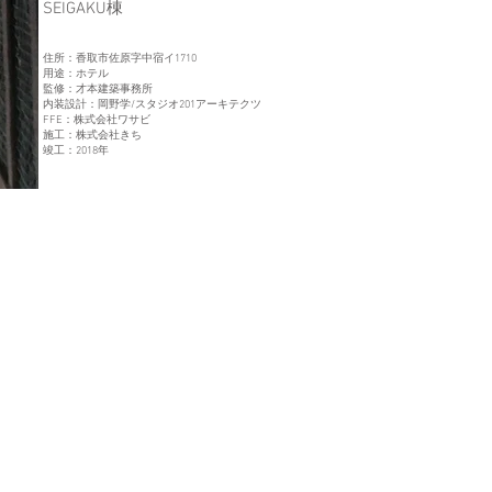
​SEIGAKU棟
住所：香取市佐原字中宿イ1710
用途：ホテル
監修：才本建築事務所
内装設計：岡野学/スタジオ201アーキテクツ
FFE：株式会社ワサビ
施工：株式会社きち
竣工：2018年