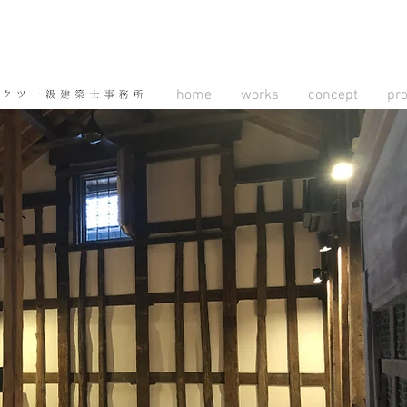
home
works
concept
pr