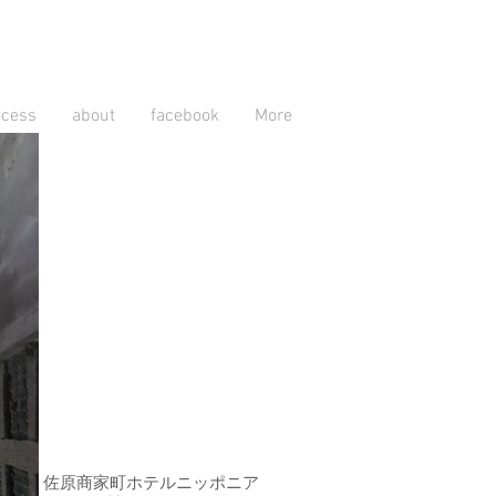
ocess
about
facebook
More
​佐原商家町ホテルニッポニア