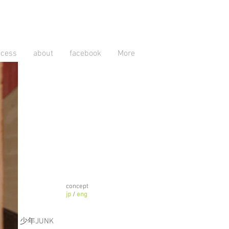
ocess
about
facebook
More
concept
jp
/
eng
少年JUNK