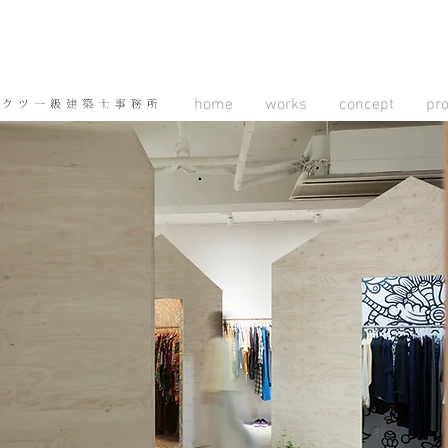
home
works
concept
pr