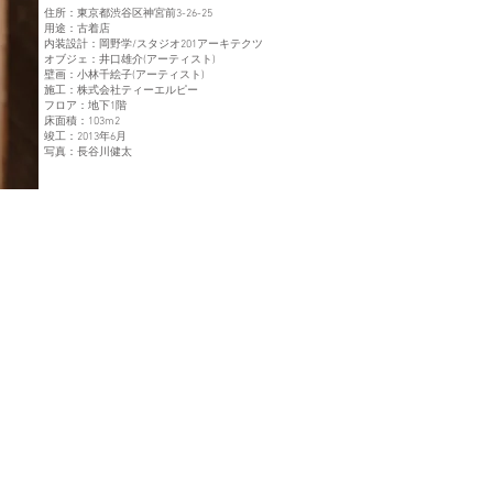
住所：東京都渋谷区神宮前3-26-25
用途：古着店
内装設計：岡野学/スタジオ201アーキテクツ
オブジェ：井口雄介(アーティスト)
壁画：小林千絵子(アーティスト)
施工：株式会社ティーエルピー
フロア：地下1階
床面積：103m2
竣工：2013年6月
写真：長谷川健太